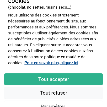
cookies
(chocolat, noisettes, raisins secs...)
Nous utilisons des cookies strictement
nécessaires au fonctionnement du site, aux
performances et aux préférences. Nous sommes
susceptibles d’utiliser également des cookies afin
Mentions légales
Cookies
de bénéficier de publicités ciblées adressées aux
utilisateurs. En cliquant sur tout accepter, vous
consentez à l'utilisation de ces cookies aux fins
décrites dans notre politique en matière de
32 Juillet représente uniquement des éditeurs dont les
chiffres de publication et de diffusion sont certifiés par des
cookies.
Pour en savoir plus, cliquez ici
organismes officiels et indépendants.
Tout accepter
Agence 32 Juillet
Tout refuser
10 place Alfonse Jourdain
31000 Toulouse France
Tel : +33 (0)5 34 40 84 76
Paramétrer